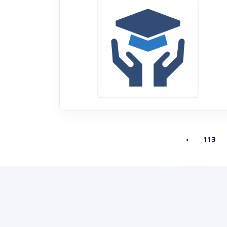
›
113