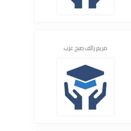
مريم رائف صبح عزب