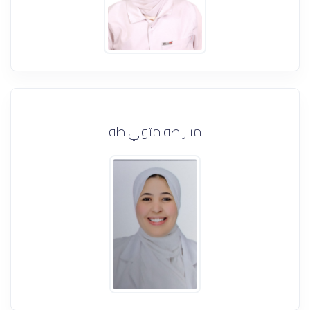
ميار طه متولي طه