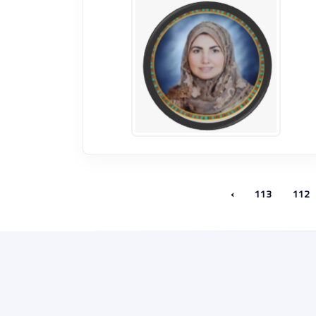
›
113
112