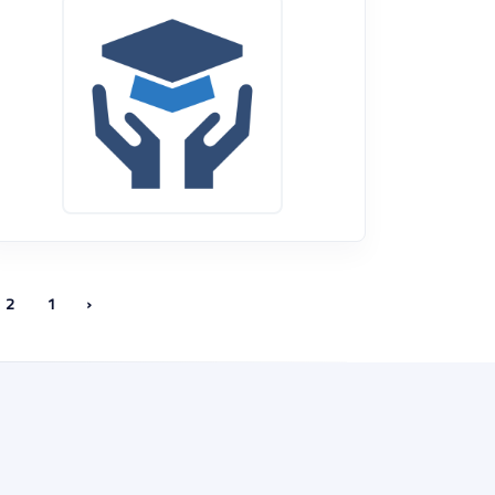
2
1
‹