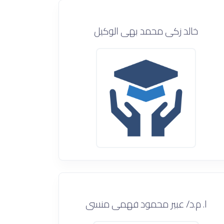
خالد زكى محمد بهى الوكيل
ا. م.د/ عبير محمود فهمى منسى