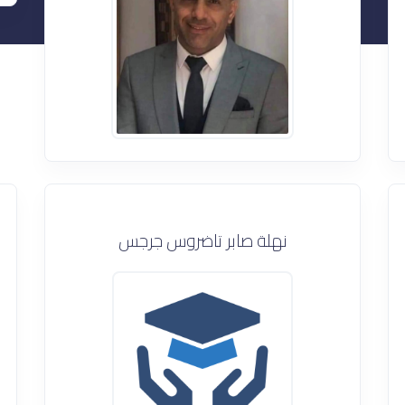
نهلة صابر تاضروس جرجس