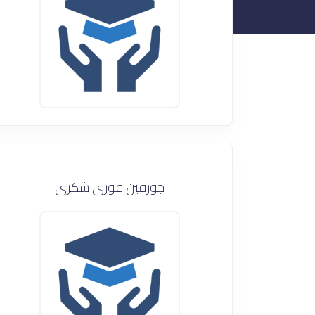
جوزفين فوزى شكرى