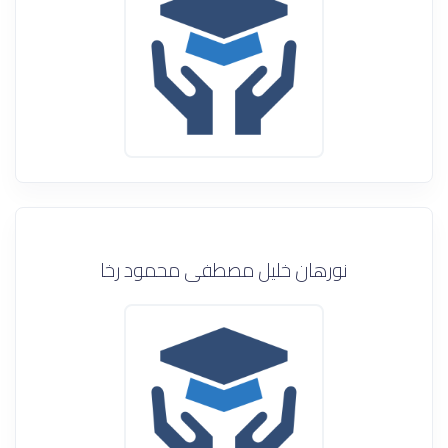
نورهان خليل مصطفى محمود رخا