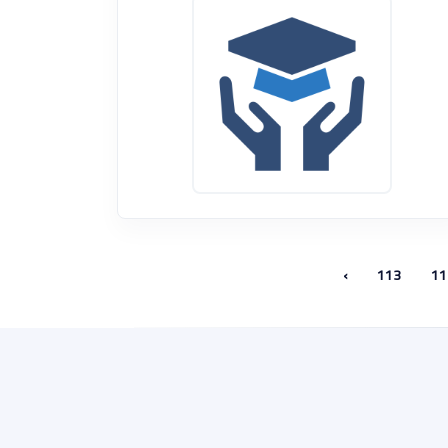
›
113
11