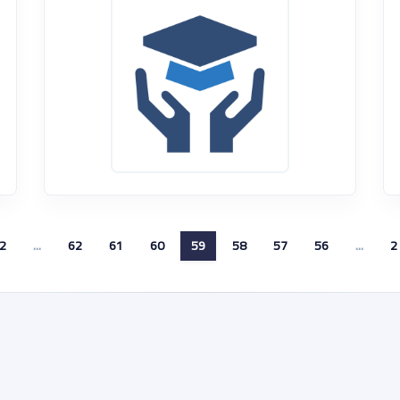
2
...
62
61
60
59
58
57
56
...
2