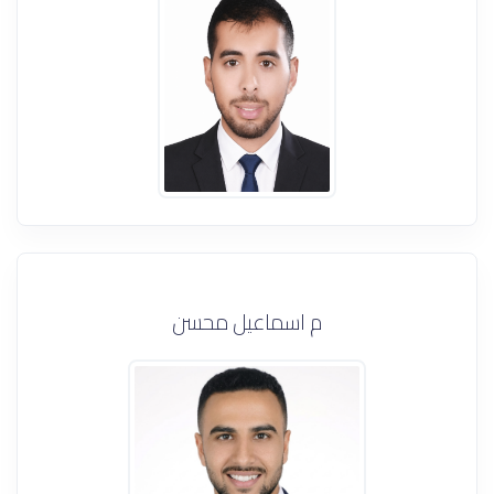
م اسماعيل محسن