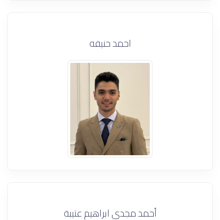
احمد حنيفه
أحمد مجدي ابراهيم عتيبة