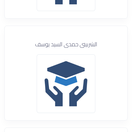
الشربينى حمدى السيد يوسف