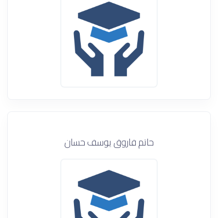
حاتم فاروق يوسف حسان