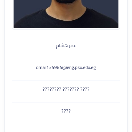
عمر هشام
omar134984@eng.psu.edu.eg
???? ??????? ????????
????