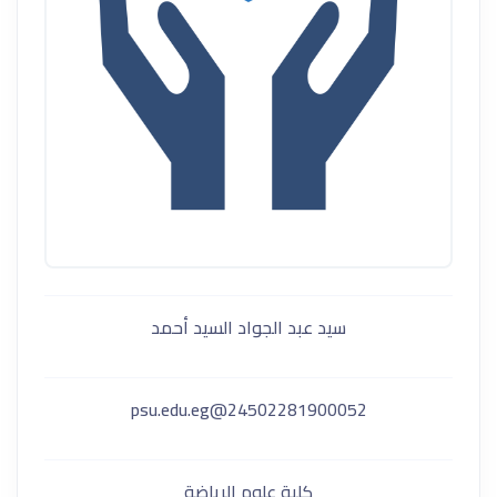
سيد عبد الجواد السيد أحمد
24502281900052@psu.edu.eg
كلية علوم الرياضة