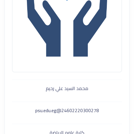
محمد السيد علي رحيم
24602220300278@psu.edu.eg
كلية علوم الرياضة