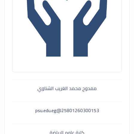
ممدوح محمد الغريب الشناوي
25801260300153@psu.edu.eg
كلية علوم الرياضة