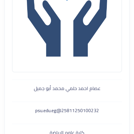
عصام احمد حلمي محمد أبو جميل
25811250100232@psu.edu.eg
كلية علوم الرياضة