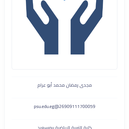
مجدى رمضان محمد أبو عرام
26909111700059@psu.edu.eg
كلية التربية الرياضية ببورسعيد