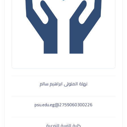
نهلة المتولى ابراهيم سالم
2759060300226@psu.edu.eg
كلية التربية النوعية