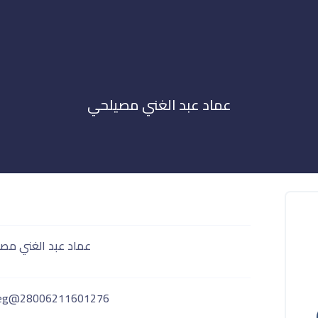
عماد عبد الغني مصيلحي
عماد عبد الغني مص
28006211601276@psu.edu.eg