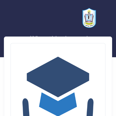
احمد محمد احمد إبراهيم عبدالرازق