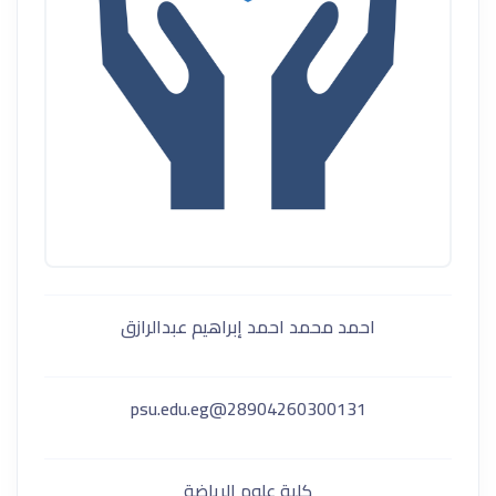
احمد محمد احمد إبراهيم عبدالرازق
28904260300131@psu.edu.eg
كلية علوم الرياضة