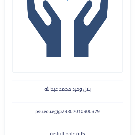
بلال وحيد محمد عبدالله
29307010300379@psu.edu.eg
كلية علوم الرياضة