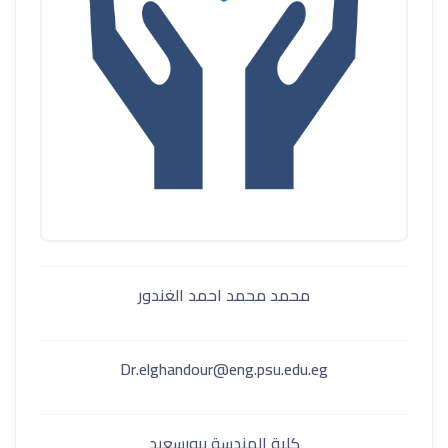
محمد محمد احمد الغندور
Dr.elghandour@eng.psu.edu.eg
كلية الهندسة ببورسعيد