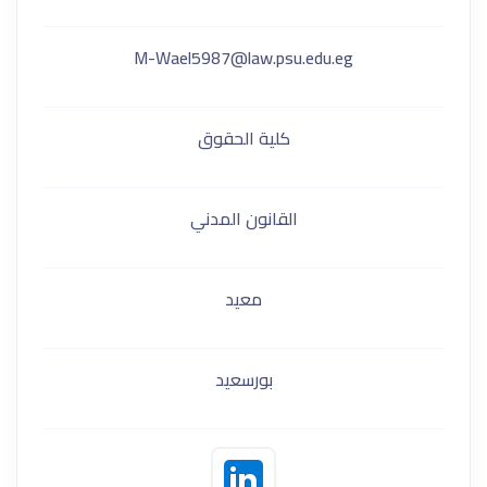
M-Wael5987@law.psu.edu.eg
كلية الحقوق
القانون المدني
معيد
بورسعيد