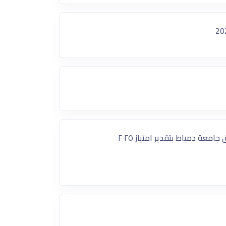
امعة دمياط بتقدير امتياز ٢٠٢٥