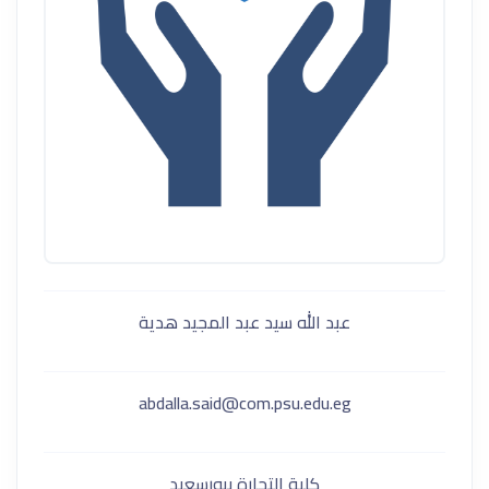
عبد الله سيد عبد المجيد هدية
abdalla.said@com.psu.edu.eg
كلية التجارة ببورسعيد