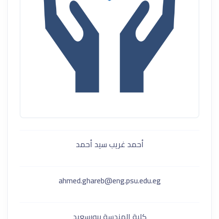
أحمد غريب سيد أحمد
ahmed.ghareb@eng.psu.edu.eg
كلية الهندسة ببورسعيد