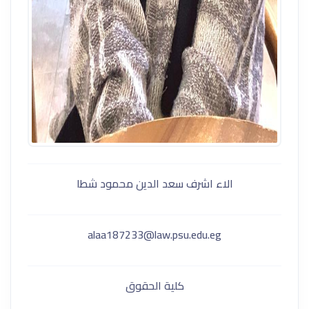
الاء اشرف سعد الدين محمود شطا
alaa187233@law.psu.edu.eg
كلية الحقوق