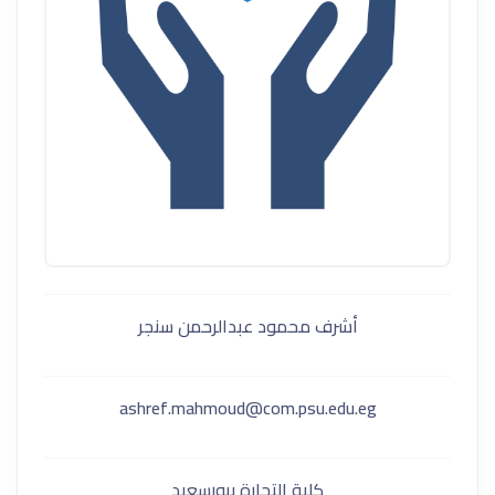
أشرف محمود عبدالرحمن سنجر
ashref.mahmoud@com.psu.edu.eg
كلية التجارة ببورسعيد