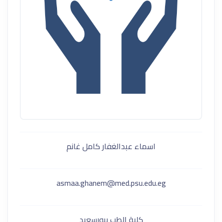
اسماء عبدالغفار كامل غانم
asmaa.ghanem@med.psu.edu.eg
كلية الطب ببورسعيد