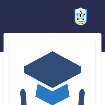
اسماء عبدالغفار كامل غانم