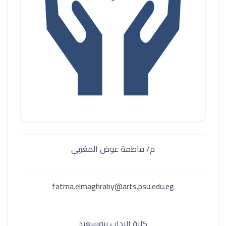
م/ فاطمة عوض المغربي
fatma.elmaghraby@arts.psu.edu.eg
كلية الاداب ببورسعيد