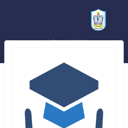
م/ فاطمة عوض المغربي