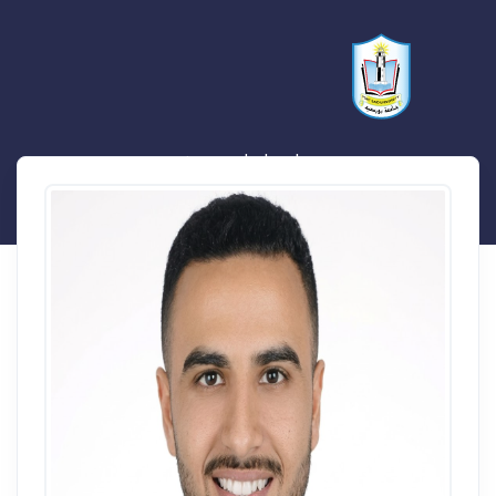
م اسماعيل محسن