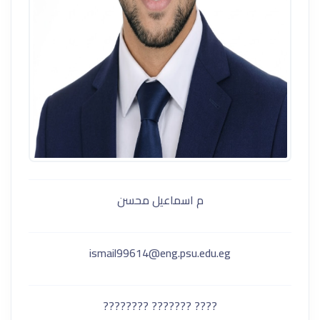
م اسماعيل محسن
ismail99614@eng.psu.edu.eg
???? ??????? ????????