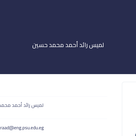
لميس رائد أحمد محمد حسين
لميس رائد أحمد محم
.raad@eng.psu.edu.eg