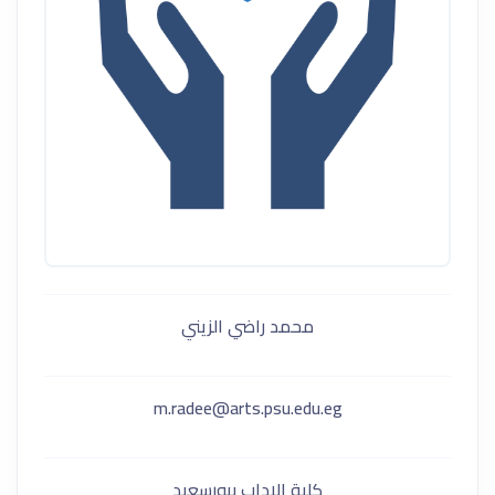
محمد راضي الزيني
m.radee@arts.psu.edu.eg
كلية الاداب ببورسعيد