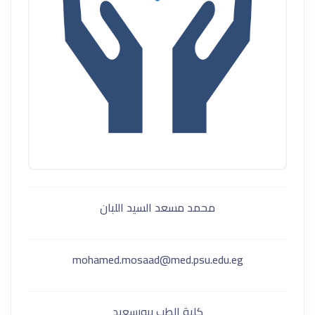
محمد مسعد السيد اللبان
mohamed.mosaad@med.psu.edu.eg
كلية الطب ببورسعيد