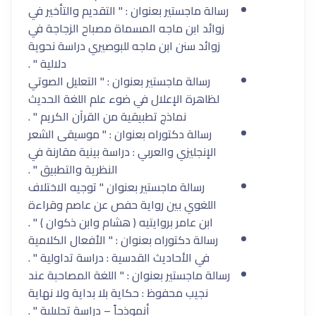
رسالة ماجستير بعنوان : " التقديم والتأخير في
زوائد ابن ماجه المسماة مصباح الزجاجة في
زوائد سنن ابن ماجه للبوصيري دراسة نحوية
دلالية " .
رسالة ماجستير بعنوان : " التعليل الصوتي
لظاهرة الإعلال في ضوء علم اللغة الحديث
نماذج تطبيقية من القرآن الكريم " .
رسالة دكتوراه بعنوان : " موسيقى الشعر
الإنجليزي والعربي : دراسة بينية مقارنة في
النظرية والتطبيق " .
رسالة ماجستير بعنوان " توجيه الاختلاف
اللغوي بين رواية حفص عن عاصم وقراءة
ابن عامر بروايتيه ( هشام وابن ذكوان ) " .
رسالة دكتوراه بعنوان : " الأفعال الكلامية
في الأحاديث القدسية : دراسة تداولية " .
رسالة ماجستير بعنوان : " اللغة المصاحبة عند
نجيب محفوظ : حكاية بلا بداية ولا نهاية
أنموذجاً – دراسة تحليلية " .