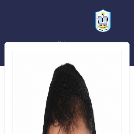
مصعب لواش