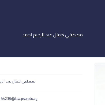
مصطفي كمال عبد الرحيم احمد
مصطفي كمال عبد الرح
54235@law.psu.edu.eg