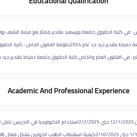
Educational Qualification
 : في كلية الحقوق جامعة بورسعيد بتقدير ممتاز مع مرتبة الشرف يوليو ع
دمياط بتقدير جيد جد عام 2024
​دبلومة القانون الخاص : كلية الحقوق 
ير : في القانون العام والخاص كلية الحقوق جامعة دمياط بتقدير جيد جد ع
Academic And Professional Experience
2/
​استخدام التكنولوجيا في التدريس: خلال الفترة من 5/10/2025
​كيفية استقطاب الطلاب الدوليين بشكل فعال (ibdl): خلال الفترة من 28/8/2025 حتي 28/8/202