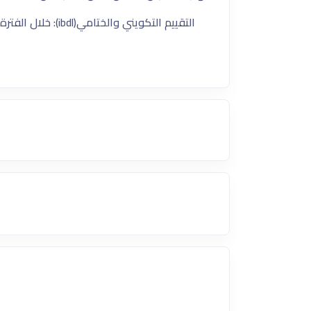
التقييم التكويني والختامي(ibdl): خلال الفترة من 24/8/2025 حتي 26/8/2025