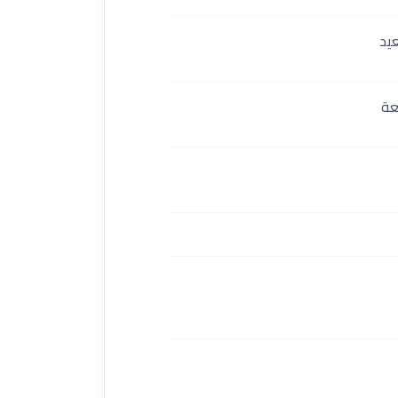
عيد
عة