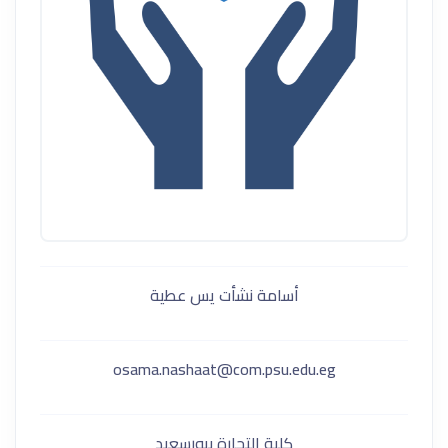
أسامة نشأت يس عطية
osama.nashaat@com.psu.edu.eg
كلية التجارة ببورسعيد