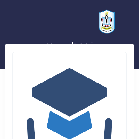
أسامة نشأت يس عطية