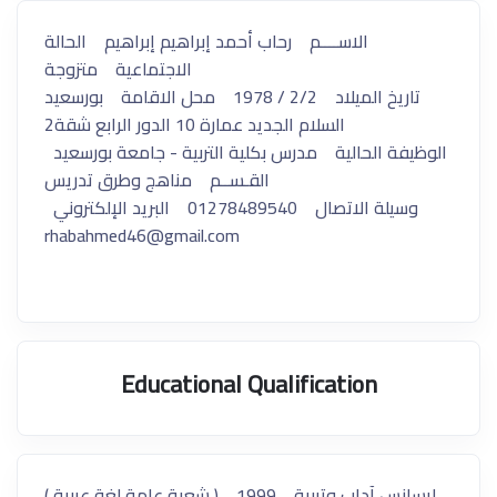
الاســــم رحاب أحمد إبراهيم إبراهيم الحالة
الاجتماعية متزوجة
تاريخ الميلاد 2/2 / 1978 محل الاقامة بورسعيد
السلام الجديد عمارة 10 الدور الرابع شقة2
الوظيفة الحالية مدرس بكلية التربية - جامعة بورسعيد
القـســم مناهج وطرق تدريس
وسيلة الاتصال 01278489540 البريد الإلكتروني
rhabahmed46@gmail.com
Educational Qualification
ليسانس آداب وتربية 1999 ( شعبة عامة لغة عربية )