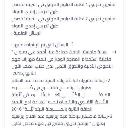
مشروع تدريبي 1 لطلبة الدبلوم المهني في التربية تخصص
طرق تدريس إحدى المواد
مشروع تدريبي 2 لطلبة الدبلوم المهني في التربية تخصص
طرق تدريس إحدى المواد
الرسائل العلمية :
أ- الرسائل التي تم الإشراف عليها :
1- رسالة ماجستير للباحث حمادة عنتر أحمد على بعنوان "
فاعلية استخدام المعجم الوجيز فى تنمية مهارات فهم
النصوص الأدبية والتذوق الأدبى لدى طلاب الصف الأول
الثانوى2015
2- رسالة دكتوراه للباحثة ولاء السيد محمد عبد السلام
بعنوان " برنامــــج مُقتـــــرح في ضُـــــــــــوء
المَـدْخَــــــــــــل الكُـلِّــــــي لِلُّغــــة وأثـــــره في تَنْمِيَةِ
الـتَــنـَوُّر اللُّغَــوِي والاتـجـاه نـحــو الـمـادة لدى تلاميذ
الحلقة الثانية بالمــــــرحلة الابتدائِيَّـــة" 2016
3-رسالة ماجستير للباحثة هبه إبراهيم عبد الفتاح إبراهيم
بعنوان " برنامج تدريبى مقترح فى ضوء مدخل تحليل