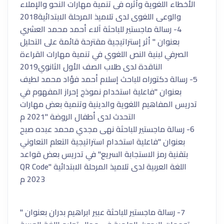
الأخطاء اللغوية وأثره فى تنمية مهارات النحو والإملاء
والوعى اللغوى لدى تلاميذ المرحلة الابتدائية2018
4- رسالة ماجستير للباحثة آلاء أحمد محمد العشري
بعنوان " أثر إستراتيجية مقترحة قائمة على التحليل
الصرفي لبنية النص اللغوي في تنمية مهارات القراءة
الناقدة لدى طلاب الصف الأول الثانوي2019
5- رسالة دكتوراه للباحث إسلام أحمد فؤاد محمد لطيف
بعنوان "فاعلية استخدام نموذج إحراز المفهوم في
تدريس المفاهيم اللغوية والدينية وتنمية بعض مهارات
التحدث لدى أطفال الروضة "2021 م
6- رسالة ماجستير للباحثة نهى مجدي محمد عبده صبح
بعنوان "فاعلية استخدام استراتيجية التعلم التعاوني
بتقنية رمز الاستجابة السريع" في تدريس بعض قواعد
اللغة العربية لدى تلاميذ المرحلة الابتدائية QR Code"
2023 م
7- رسالة ماجستير للباحثة عبير ابراهيم بدران بعنوان "