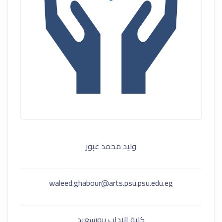
وليد محمد غبور
waleed.ghabour@arts.psu.psu.edu.eg
كلية الاداب ببورسعيد