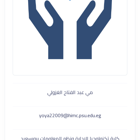
مي عبد الفتاح الغزولي
yoya22009@himc.psu.edu.eg
كلية تكنولوجيا الإدارة ونظم المعلومات ببورسعيد